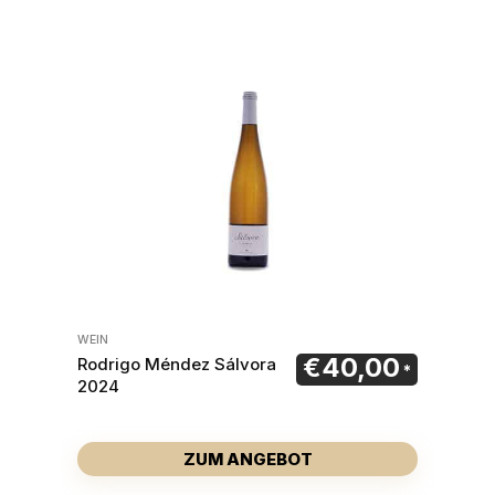
WEIN
€
40,00
Rodrigo Méndez Sálvora
2024
ZUM ANGEBOT