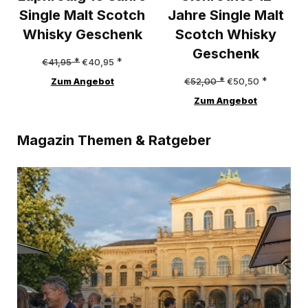
Single Malt Scotch
Jahre Single Malt
Whisky Geschenk
Scotch Whisky
Geschenk
Ursprünglicher
Aktueller
€
41,95
€
40,95
Preis
Preis
Ursprünglicher
Aktueller
Zum Angebot
€
52,00
€
50,50
war:
ist:
Preis
Preis
Zum Angebot
€41,95
€40,95.
war:
ist:
Magazin Themen & Ratgeber
€52,00
€50,50.