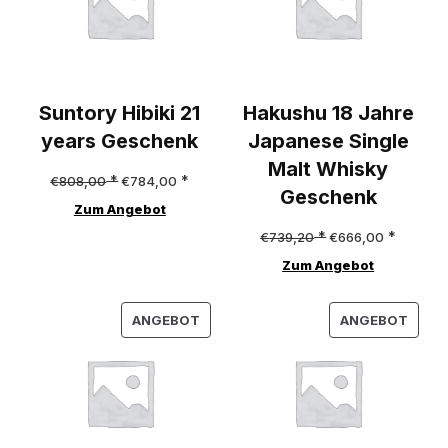
Suntory Hibiki 21
Hakushu 18 Jahre
years Geschenk
Japanese Single
Malt Whisky
Ursprünglicher
Aktueller
€
808,00
€
784,00
Geschenk
Preis
Preis
Zum Angebot
war:
ist:
Ursprünglicher
Aktuelle
€
739,20
€
666,00
€808,00
€784,00.
Preis
Preis
Zum Angebot
war:
ist:
PRODUKT
PROD
€739,20
€666,00
ANGEBOT
ANGEBOT
IM
IM
ANGEBOT
ANGE