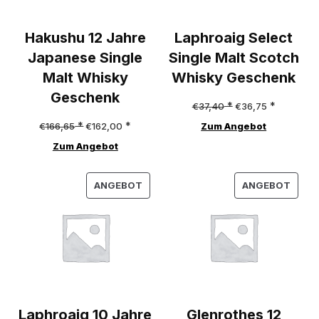
Hakushu 12 Jahre
Laphroaig Select
Japanese Single
Single Malt Scotch
Malt Whisky
Whisky Geschenk
Geschenk
Ursprünglicher
Aktueller
€
37,40
€
36,75
Ursprünglicher
Aktueller
Preis
Preis
€
166,65
€
162,00
Zum Angebot
Preis
Preis
war:
ist:
Zum Angebot
war:
ist:
€37,40
€36,75.
PRODUKT
PROD
€166,65
€162,00.
ANGEBOT
ANGEBOT
IM
IM
ANGEBOT
ANGE
Laphroaig 10 Jahre
Glenrothes 12