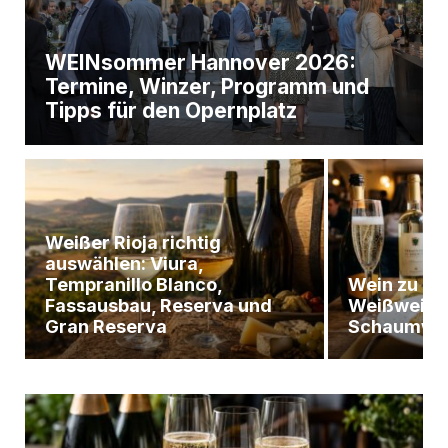
WEINsommer Hannover 2026:
Termine, Winzer, Programm und
Tipps für den Opernplatz
Weißer Rioja richtig
auswählen: Viura,
Tempranillo Blanco,
Wein zu Pas
Fassausbau, Reserva und
Weißwein, 
Gran Reserva
Schaumwe