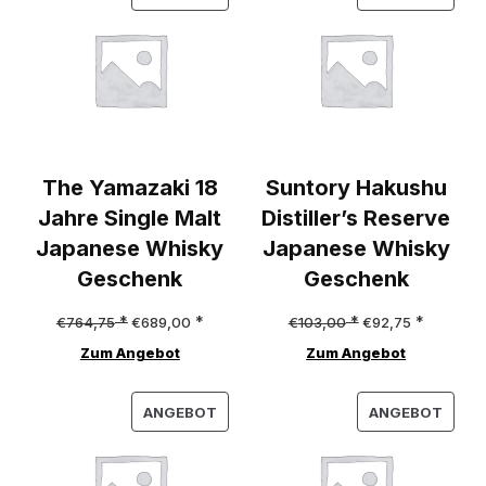
IM
IM
ANGEBOT
ANGE
The Yamazaki 18
Suntory Hakushu
Jahre Single Malt
Distiller’s Reserve
Japanese Whisky
Japanese Whisky
Geschenk
Geschenk
Ursprünglicher
Aktueller
Ursprünglicher
Aktueller
€
764,75
€
689,00
€
103,00
€
92,75
Preis
Preis
Preis
Preis
Zum Angebot
Zum Angebot
war:
ist:
war:
ist:
PRODUKT
PROD
€764,75
€689,00.
€103,00
€92,75.
ANGEBOT
ANGEBOT
IM
IM
ANGEBOT
ANGE