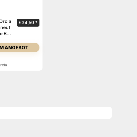
Orcia
€
34,50
neuf
e Bio
M ANGEBOT
rcia