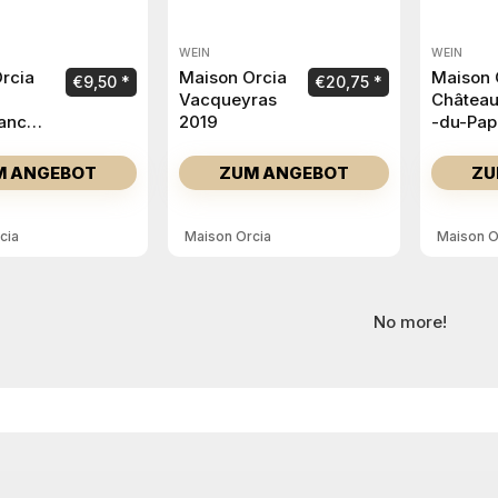
WEIN
WEIN
rcia
Maison Orcia
Maison 
€
9,50
€
20,75
Vacqueyras
Château
anc
2019
-du-Pap
2020
M ANGEBOT
ZUM ANGEBOT
ZU
cia
Maison Orcia
Maison O
No more!