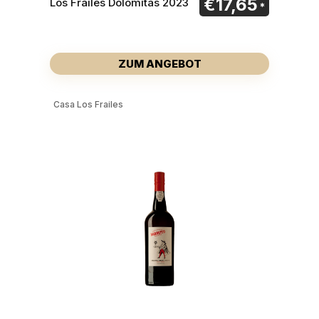
€
17,65
Los Frailes Dolomitas 2023
ZUM ANGEBOT
Casa Los Frailes