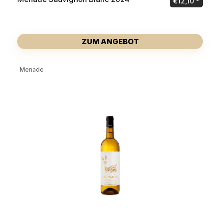
€
12,10
ZUM ANGEBOT
Menade