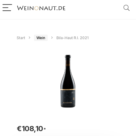
Start
Wein
Bila-Haut R.I. 2021
€
108,10