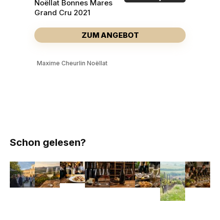
Noëllat Bonnes Mares
Grand Cru 2021
ZUM ANGEBOT
Maxime Cheurlin Noëllat
Schon gelesen?
WEINsommer
Weißer
Wein
Vintage
Pinot
Schaumwein
Weinwan
Ch
Hannover
Rioja
zu
Port,
Noir
zum
2.0
We