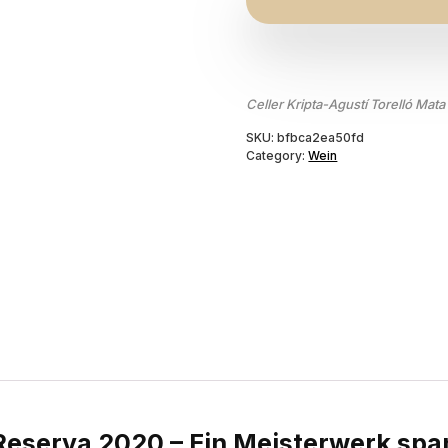
Celler Kripta-Agustí Torelló Mata
SKU:
bfbca2ea50fd
Category:
Wein
n Reserva 2020 – Ein Meisterwerk sp