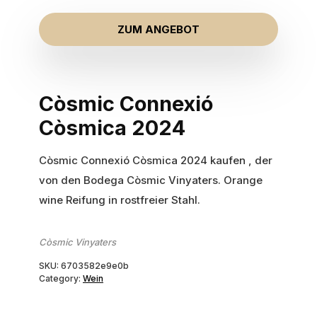
ZUM ANGEBOT
Còsmic Connexió
Còsmica 2024
Còsmic Connexió Còsmica 2024 kaufen , der
von den Bodega Còsmic Vinyaters. Orange
wine Reifung in rostfreier Stahl.
Còsmic Vinyaters
SKU:
6703582e9e0b
Category:
Wein