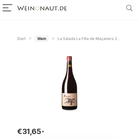
Start
Wein
La Salada La Filla de Maçaners 2021
€
31,65