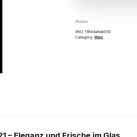
Protos
SKU:
1184da6ab010
Category:
Wein
1 – Eleganz und Frische im Glas