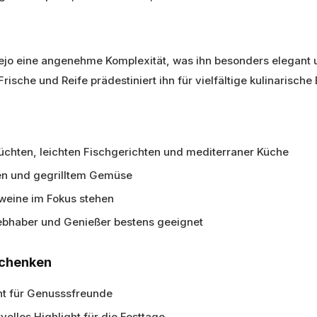
ejo eine angenehme Komplexität, was ihn besonders elegant 
Frische und Reife prädestiniert ihn für vielfältige kulinarische
früchten, leichten Fischgerichten und mediterraner Küche
en und gegrilltem Gemüse
ßweine im Fokus stehen
ebhaber und Genießer bestens geeignet
schenken
nt für Genusssfreunde
olles Highlight für die Festtage