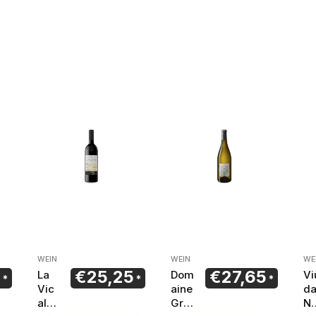
WEIN
WEIN
WE
0
€
25,25
€
27,65
La
Dom
Vi
Vic
aine
d
alan
Gra
N