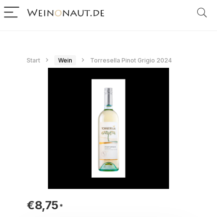
Start
Wein
Torresella Pinot Grigio 2024
€
8,75