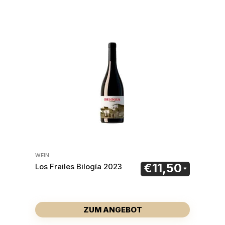
WEIN
€
11,50
Los Frailes Bilogía 2023
ZUM ANGEBOT