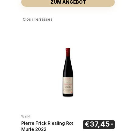
ZUM ANGEBOT
Clos i Terrasses
WEIN
€
37,45
Pierre Frick Riesling Rot
Murlé 2022