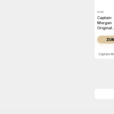
RUM
Captain
Morgan
Original
Spiced G
Rum 1 L
ZU
Captain M