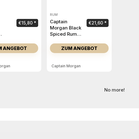
RUM
Captain
€
15,80
€
21,60
Morgan Black
Spiced Rum 1
old
Liter
iter
M ANGEBOT
ZUM ANGEBOT
organ
Captain Morgan
No more!