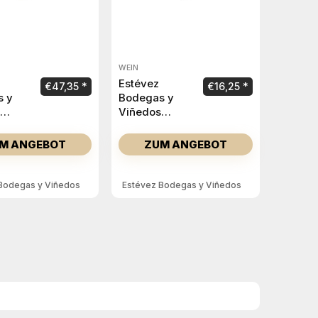
WEIN
Estévez
€
47,35
€
16,25
s y
Bodegas y
Viñedos
La
Versos de
a
Valtuille
M ANGEBOT
ZUM ANGEBOT
Godello 2024
Bodegas y Viñedos
Estévez Bodegas y Viñedos