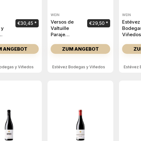
WEIN
WEIN
Versos de
Estévez
€
30,45
€
29,50
 y
Valtuille
Bodega
Paraje
Viñedos
Villegas 2022
Versos 
Valtuill
M ANGEBOT
ZUM ANGEBOT
ZU
de Villa
odegas y Viñedos
Estévez Bodegas y Viñedos
Estévez 