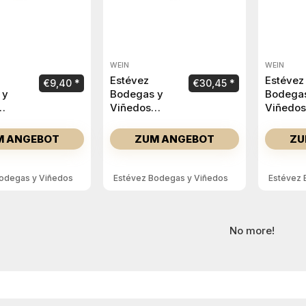
WEIN
WEIN
Estévez
Estévez
€
9,40
€
30,45
 y
Bodegas y
Bodega
Viñedos
Viñedos
e
Versos Mata
Versos 
los Pardos
Vitorian
M ANGEBOT
ZUM ANGEBOT
ZU
2024
2022
2022
odegas y Viñedos
Estévez Bodegas y Viñedos
Estévez 
No more!