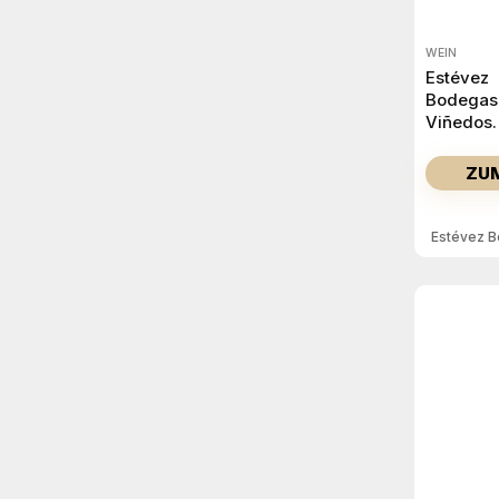
WEIN
Estévez
Bodegas
Viñedos
Versos
Casares
ZU
2024
Estévez B