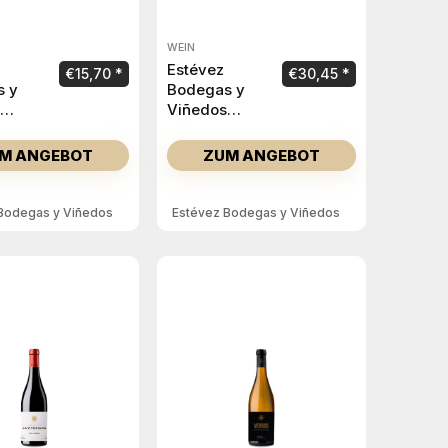
WEIN
Estévez
€
15,70
€
30,45
s y
Bodegas y
Viñedos
de
Versos
e Vino
Rapolao 2022
M ANGEBOT
ZUM ANGEBOT
 2023
Bodegas y Viñedos
Estévez Bodegas y Viñedos