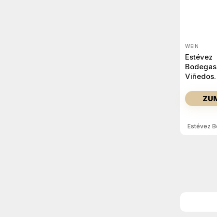
WEIN
Estévez
Bodegas
Viñedos
Versos d
Valtuille
ZU
Mencía 
Estévez B