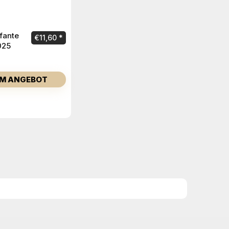
fante
€
11,60
025
M ANGEBOT