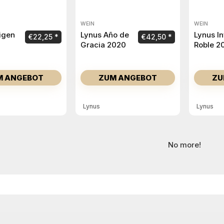
WEIN
WEIN
igen
Lynus Año de
Lynus In
€
22,25
€
42,50
Gracia 2020
Roble 2
M ANGEBOT
ZUM ANGEBOT
ZU
Lynus
Lynus
No more!