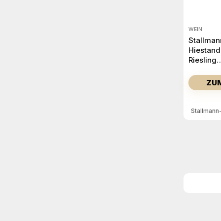
WEIN
Stallman
Hiestand
Riesling
Spätlese
Trocken
ZU
Tafelstei
2024
Stallmann