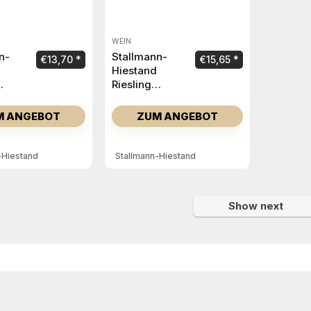
WEIN
n-
Stallmann-
€
13,70
€
15,65
Hiestand
Riesling
Geierscheiss
Spätlese 2023
M ANGEBOT
ZUM ANGEBOT
n
-Hiestand
Stallmann-Hiestand
Show next