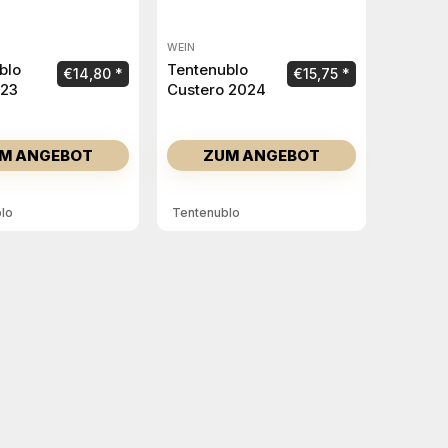
WEIN
blo
Tentenublo
€
14,80
€
15,75
023
Custero 2024
M ANGEBOT
ZUM ANGEBOT
lo
Tentenublo