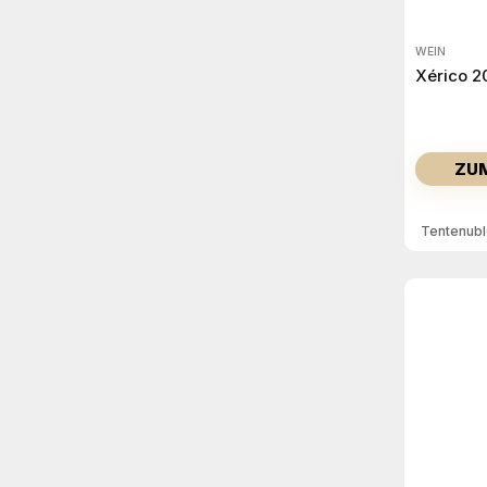
WEIN
Xérico 2
ZU
Tentenub