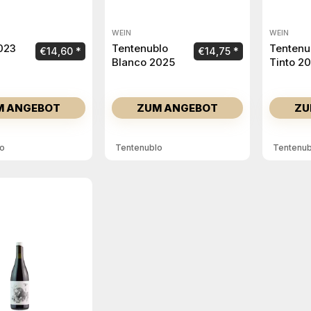
WEIN
WEIN
023
Tentenublo
Tentenu
€
14,60
€
14,75
Blanco 2025
Tinto 2
M ANGEBOT
ZUM ANGEBOT
ZU
lo
Tentenublo
Tentenub