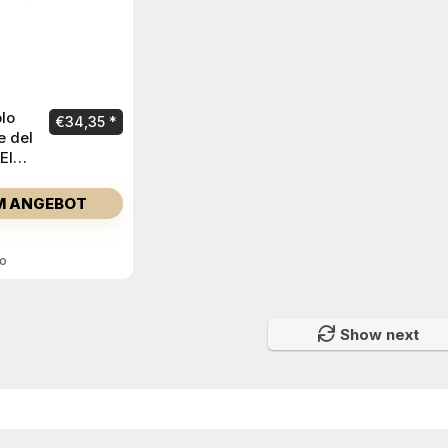
lo
€
34,35
e del
El
ano
M ANGEBOT
lo
Show next