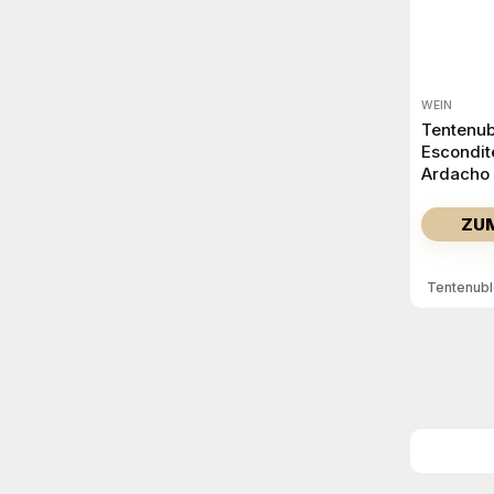
WEIN
Tentenub
Escondit
Ardacho 
Abundill
2023
ZU
Tentenub