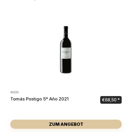
WEIN
Tomás Postigo 5º Año 2021
€
68,50
ZUM ANGEBOT