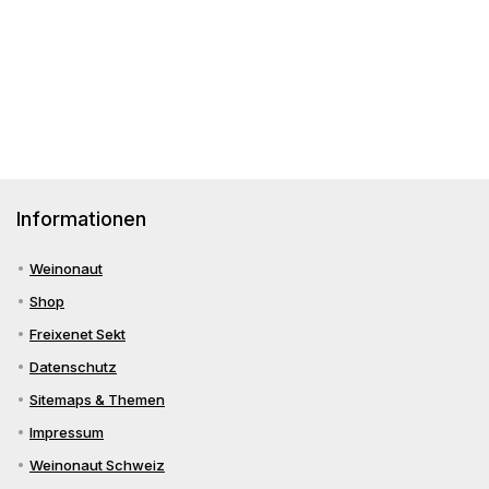
Burgund,
&
für
Spätburgunder
Co.
Siebeldingen
&
Co
Informationen
Weinonaut
Shop
Freixenet Sekt
Datenschutz
Sitemaps & Themen
Impressum
Weinonaut Schweiz