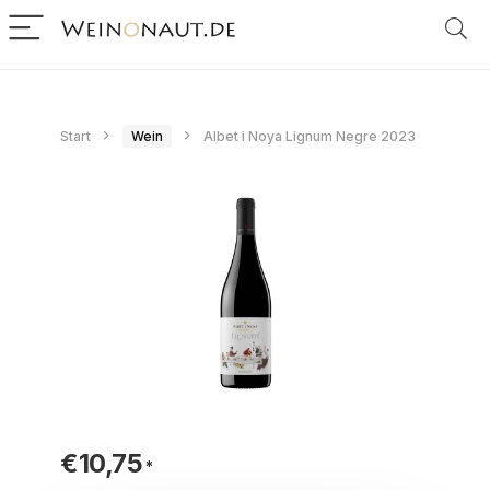
Start
Wein
Albet i Noya Lignum Negre 2023
€
10,75