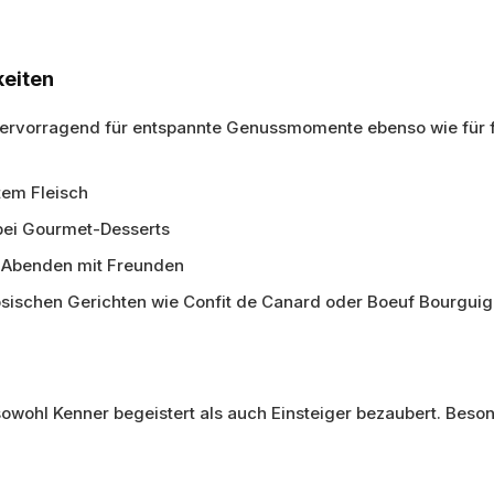
keiten
hervorragend für entspannte Genussmomente ebenso wie für f
tem Fleisch
 bei Gourmet-Desserts
n Abenden mit Freunden
zösischen Gerichten wie Confit de Canard oder Boeuf Bourgui
owohl Kenner begeistert als auch Einsteiger bezaubert. Beso