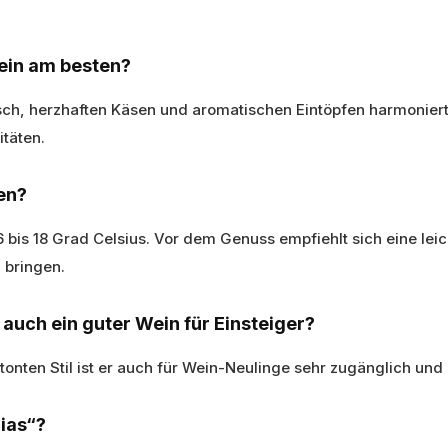
Wein am besten?
isch, herzhaften Käsen und aromatischen Eintöpfen harmonier
itäten.
en?
6 bis 18 Grad Celsius. Vor dem Genuss empfiehlt sich eine lei
 bringen.
 auch ein guter Wein für Einsteiger?
onten Stil ist er auch für Wein-Neulinge sehr zugänglich u
ias“?