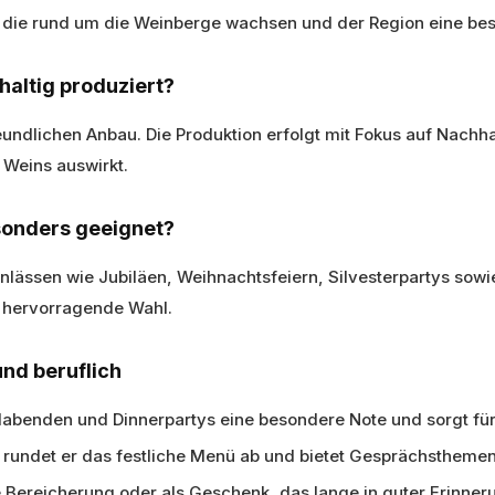
 die rund um die Weinberge wachsen und der Region eine be
haltig produziert?
ndlichen Anbau. Die Produktion erfolgt mit Fokus auf Nachhal
 Weins auswirkt.
esonders geeignet?
 Anlässen wie Jubiläen, Weihnachtsfeiern, Silvesterpartys sow
e hervorragende Wahl.
und beruflich
llabenden und Dinnerpartys eine besondere Note und sorgt f
n rundet er das festliche Menü ab und bietet Gesprächstheme
e Bereicherung oder als Geschenk, das lange in guter Erinneru