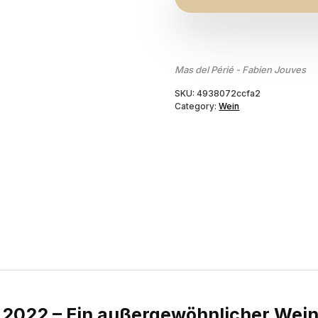
Mas del Périé - Fabien Jouves
SKU:
4938072ccfa2
Category:
Wein
s 2022 – Ein außergewöhnlicher Wei