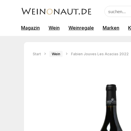
Magazin
Wein
Weinregale
Marken
K
Start
Wein
Fabien Jouves Les Acacias 2022