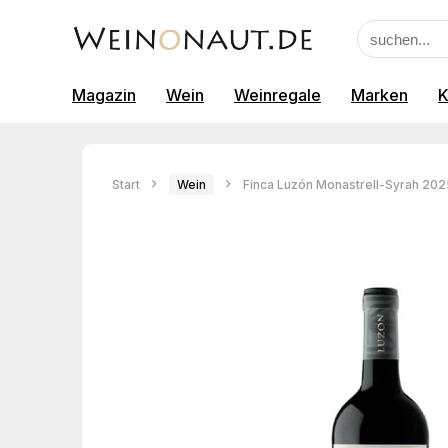
Magazin
Wein
Weinregale
Marken
K
Start
Wein
Finca Luzón Monastrell-Syrah 202