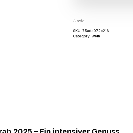
Luzón
SKU:
75ada072c216
Category:
Wein
rah 2025 – Ein intensiver Genuss