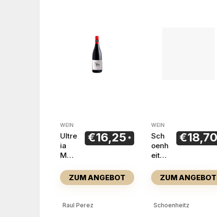
WEIN
WEIN
€
16,25
€
18,7
Ultre
Sch
ia
oenh
Men
eitz
cía
Aud
202
ace
ZUM ANGEBOT
ZUM ANGEBOT
2
202
2
Raul Perez
Schoenheitz