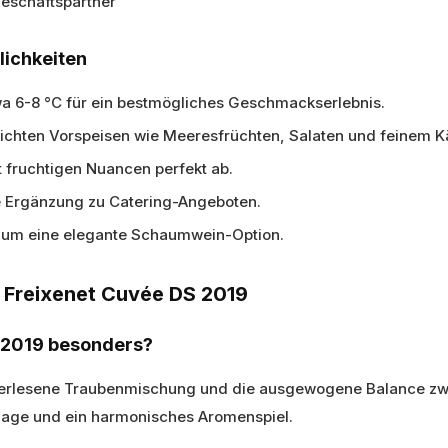
eschäftspartner
lichkeiten
wa 6-8 °C für ein bestmögliches Geschmackserlebnis.
leichten Vorspeisen wie Meeresfrüchten, Salaten und feinem K
it fruchtigen Nuancen perfekt ab.
nde Ergänzung zu Catering-Angeboten.
te um eine elegante Schaumwein-Option.
m Freixenet Cuvée DS 2019
 2019 besonders?
 erlesene Traubenmischung und die ausgewogene Balance zwi
erlage und ein harmonisches Aromenspiel.