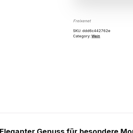
Freixenet
SKU:
ddd6c442762e
Category:
Wein
 Eleganter Genuss für besondere M