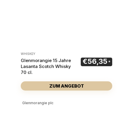
WHISKEY
€
56,35
Glenmorangie 15 Jahre
Lasanta Scotch Whisky
70 cl.
ZUM ANGEBOT
Glenmorangie plc