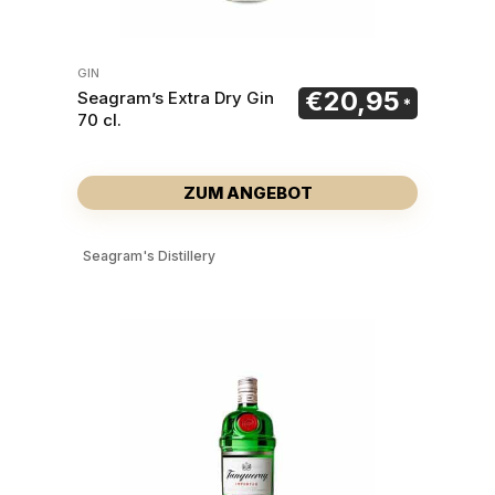
GIN
€
20,95
Seagram’s Extra Dry Gin
70 cl.
ZUM ANGEBOT
Seagram's Distillery