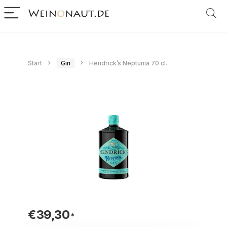
Start
Gin
Hendrick’s Neptunia 70 cl.
€
39,30