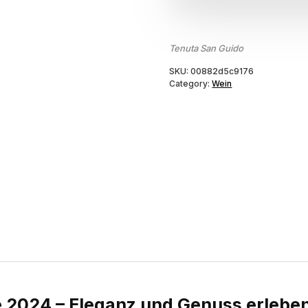
Tenuta San Guido
SKU:
00882d5c9176
Category:
Wein
e 2024 – Eleganz und Genuss erlebe