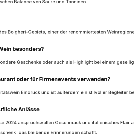
nischen Balance von Säure und Tanninen.
 des Bolgheri-Gebiets, einer der renommiertesten Weinregionen
r Wein besonders?
besondere Geschenke oder auch als Highlight bei einem gesell
taurant oder für Firmenevents verwenden?
itätswein Eindruck und ist außerdem ein stilvoller Begleiter b
ufliche Anlässe
se 2024 anspruchsvollen Geschmack und italienisches Flair an
Geschenk, das bleibende Erinnerungen schafft.