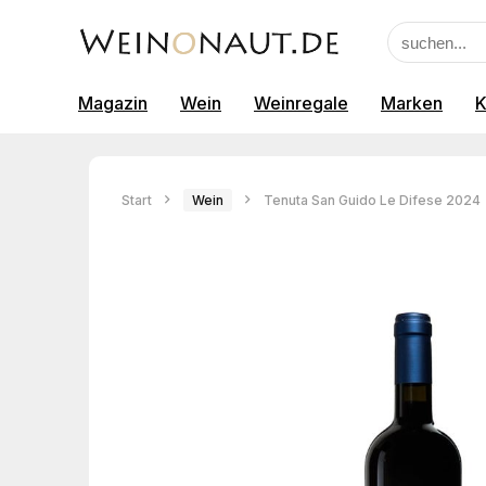
Magazin
Wein
Weinregale
Marken
K
Start
Wein
Tenuta San Guido Le Difese 2024