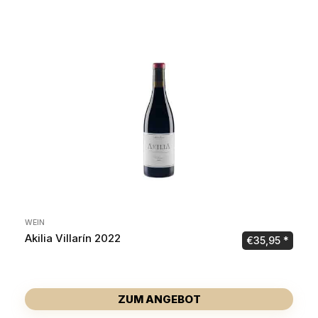
WEIN
Akilia Villarín 2022
€
35,95
ZUM ANGEBOT