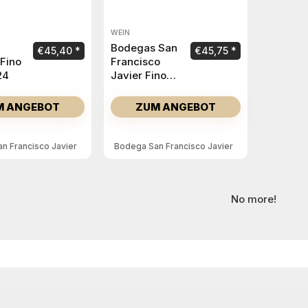
WEIN
Bodegas San
€
45,40
€
45,75
 Fino
Francisco
24
Javier Fino
Viña Corrales
Pago
M ANGEBOT
ZUM ANGEBOT
Balbaína
2026
n Francisco Javier
Bodega San Francisco Javier
No more!