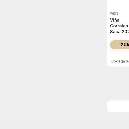
WEIN
Viña
Corrales
Saca 20
ZU
Bodega Sa