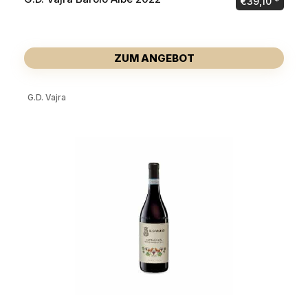
€
39,10
ZUM ANGEBOT
G.D. Vajra