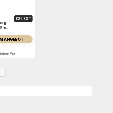
h
€
35,30
berg
 Erste
ocken
M ANGEBOT
Robert Weil