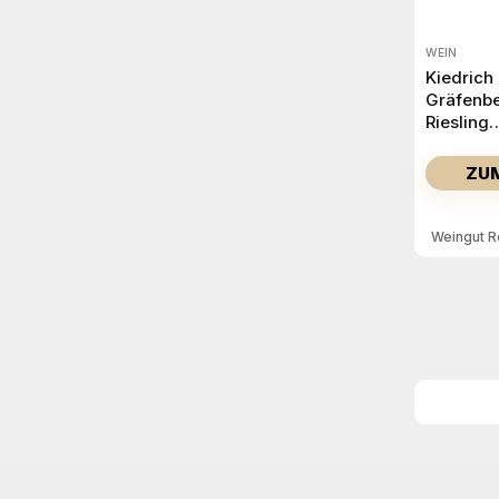
WEIN
Kiedrich
Gräfenb
Riesling
Trocken
2023
ZU
Weingut R