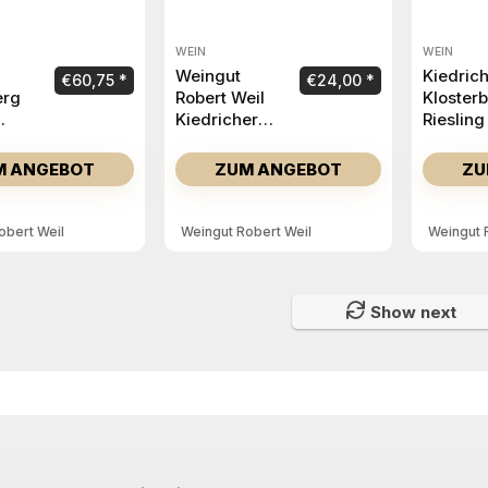
WEIN
WEIN
Weingut
Kiedric
€
60,75
€
24,00
erg
Robert Weil
Kloster
Kiedricher
Riesling
 GG
Riesling
Lage tr
Trocken
2023
M ANGEBOT
ZUM ANGEBOT
ZU
2024
obert Weil
Weingut Robert Weil
Weingut 
Show next