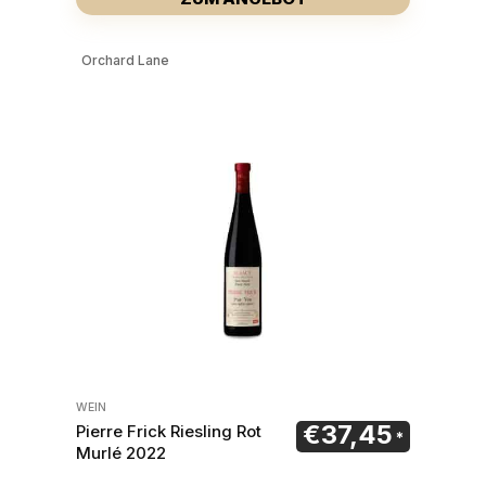
Orchard Lane
WEIN
€
37,45
Pierre Frick Riesling Rot
Murlé 2022