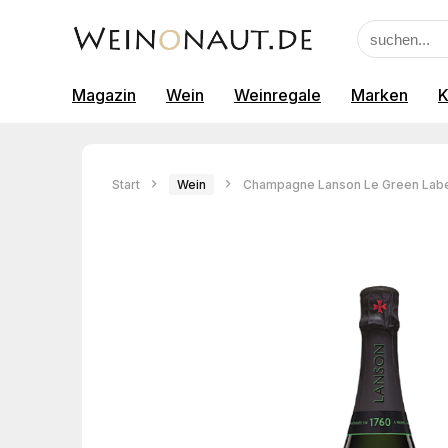
Magazin
Wein
Weinregale
Marken
K
Start
Wein
Champagne Lanson Le Green Labe