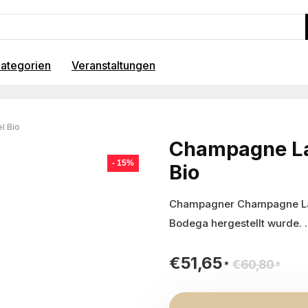
ategorien
Veranstaltungen
l Bio
Champagne La
- 15%
Bio
Champagner Champagne Lans
Bodega hergestellt wurde. .
€
51,65
Urs
Akt
€
60,80
Pre
Pre
war
ist: