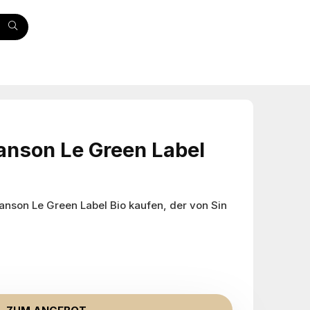
nson Le Green Label
on Le Green Label Bio kaufen, der von Sin
prünglicher
ueller
is
is
: