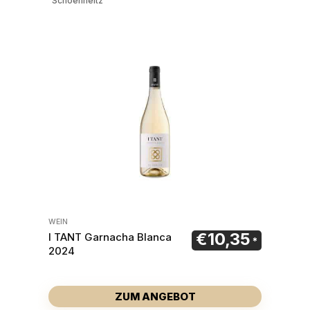
Schoenheitz
WEIN
€
10,35
I TANT Garnacha Blanca
2024
ZUM ANGEBOT