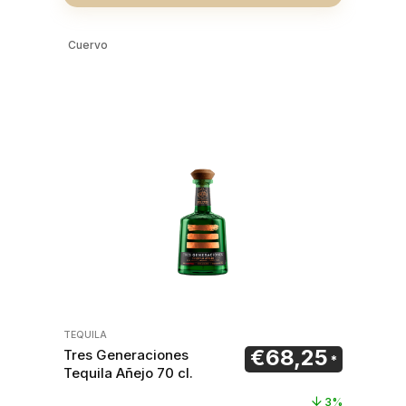
Cuervo
TEQUILA
€
68,25
Tres Generaciones
Ursprünglicher Preis war
Aktueller P
Tequila Añejo 70 cl.
3%