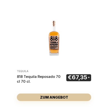
TEQUILA
€
67,35
818 Tequila Reposado 70
cl 70 cl.
ZUM ANGEBOT