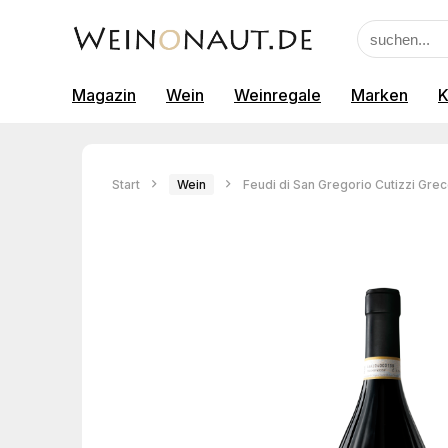
Magazin
Wein
Weinregale
Marken
K
Start
Wein
Feudi di San Gregorio Cutizzi Gre