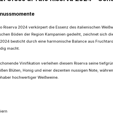
Genussmomente
fo Riserva 2024 verkörpert die Essenz des italienischen Weiß
ischen Böden der Region Kampanien gedeiht, zeichnet sich di
g 2024 besticht durch eine harmonische Balance aus Fruchta
dig macht.
chonende Vinifikation verleihen diesem Riserva seine tiefgrün
eißen Blüten, Honig und einer dezenten nussigen Note, währ
bhaber hochwertiger Weißweine.
eiern