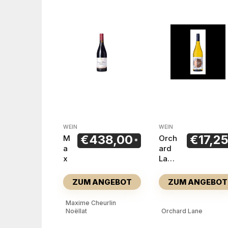
WEIN
WEIN
€
438,00
€
17,2
M
Orch
a
ard
x
Lane
i
Sauv
m
igno
ZUM ANGEBOT
ZUM ANGEBOT
e
n
C
Blan
Maxime Cheurlin
h
c
Noëllat
Orchard Lane
e
2024