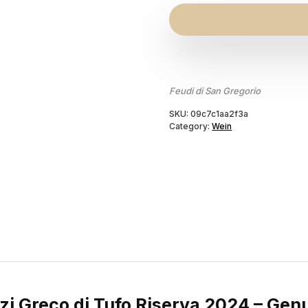
Feudi di San Gregorio
SKU:
09c7c1aa2f3a
Category:
Wein
zi Greco di Tufo Riserva 2024 – Genu