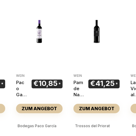
WEIN
WEIN
WE
5
€
10,85
€
41,25
Pac
Pam
La
o
de
Vi
Gar
Nas
al
cía
2021
d
Seis
Re
ZUM ANGEBOT
ZUM ANGEBOT
202
er
4
a
20
Bodegas Paco García
Trossos del Priorat
B
9