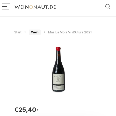
Start
Wein
Mas La Mola Vi d’Altura 2021
€
25,40