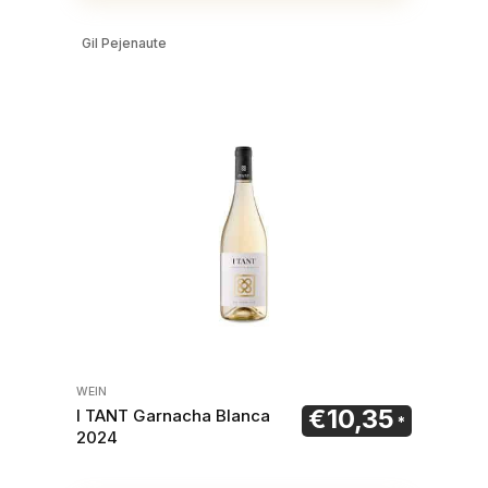
Gil Pejenaute
WEIN
€
10,35
I TANT Garnacha Blanca
2024