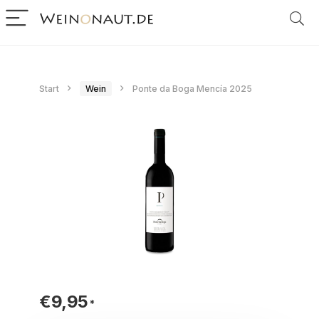
Start
Wein
Ponte da Boga Mencía 2025
€
9,95