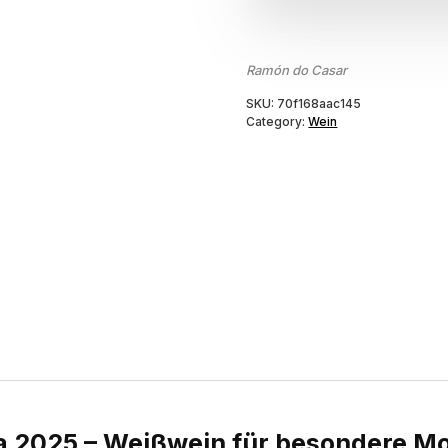
Ramón do Casar
SKU:
70f168aac145
Category:
Wein
a 2025 – Weißwein für besondere 