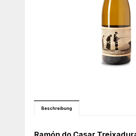
Beschreibung
Ramón do Casar Treixadur