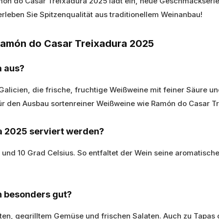
ón do Casar Treixadura 2025 lädt ein, neue Geschmackserl
 erleben Sie Spitzenqualität aus traditionellem Weinanbau!
 Ramón do Casar Treixadura 2025
a aus?
 Galicien, die frische, fruchtige Weißweine mit feiner Säure
 für den Ausbau sortenreiner Weißweine wie Ramón do Casar T
a 2025 serviert werden?
8 und 10 Grad Celsius. So entfaltet der Wein seine aromatisc
n besonders gut?
hten, gegrilltem Gemüse und frischen Salaten. Auch zu Tapas 