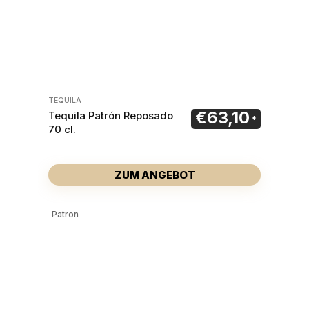
TEQUILA
€
63,10
Tequila Patrón Reposado
70 cl.
ZUM ANGEBOT
Patron