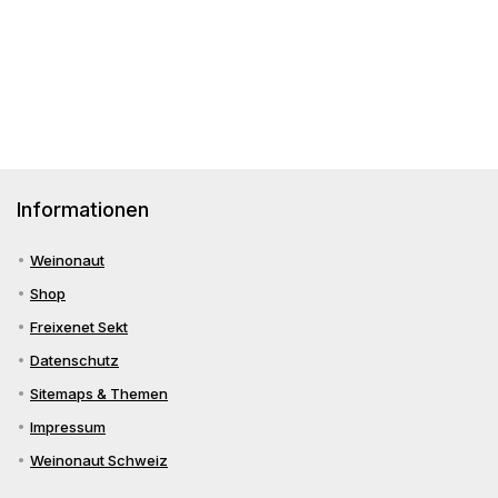
Reserva
Schaumwein?
Burgund,
&
für
und
Spätburgunder
Co.
Siebeldingen
Gran
&
Reserva
Co
Informationen
Weinonaut
Shop
Freixenet Sekt
Datenschutz
Sitemaps & Themen
Impressum
Weinonaut Schweiz