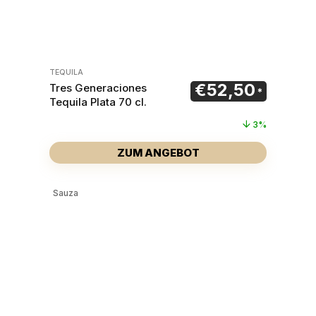
TEQUILA
€
52,50
Tres Generaciones
Ursprünglicher Preis war
Aktueller P
Tequila Plata 70 cl.
3%
ZUM ANGEBOT
Sauza