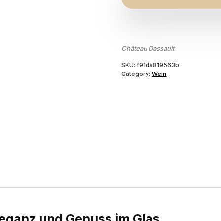
Château Dassault
SKU:
f91da819563b
Category:
Wein
leganz und Genuss im Glas