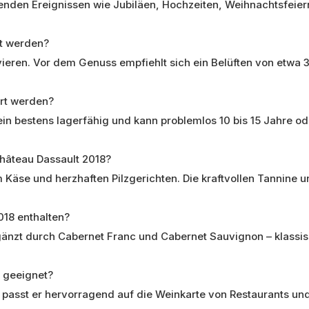
tenden Ereignissen wie Jubiläen, Hochzeiten, Weihnachtsfeie
rt werden?
vieren. Vor dem Genuss empfiehlt sich ein Belüften von etwa
rt werden?
ein bestens lagerfähig und kann problemlos 10 bis 15 Jahre od
hâteau Dassault 2018?
m Käse und herzhaften Pilzgerichten. Die kraftvollen Tannine
018 enthalten?
rgänzt durch Cabernet Franc und Cabernet Sauvignon – klassi
e geeignet?
it passt er hervorragend auf die Weinkarte von Restaurants un