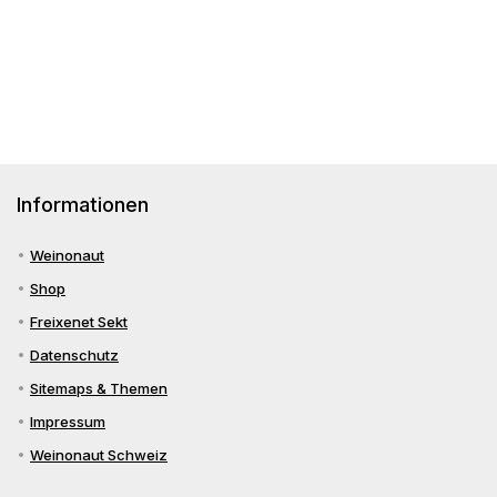
Schaumwein?
Burgund,
&
für
Spätburgunder
Co.
Siebeldingen
&
Co
Informationen
Weinonaut
Shop
Freixenet Sekt
Datenschutz
Sitemaps & Themen
Impressum
Weinonaut Schweiz