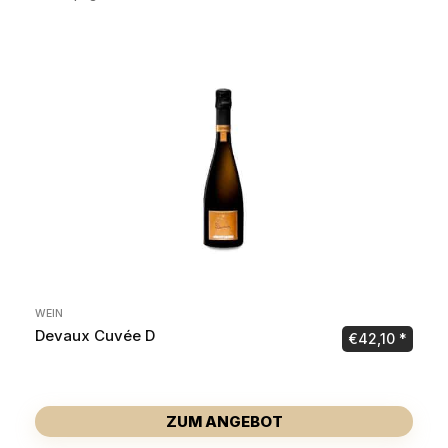
WEIN
Devaux Cuvée D
€
42,10
ZUM ANGEBOT