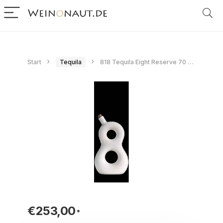
Start
Tequila
818 Tequila Eight Reserve 70 cl 70 cl.
€
253,00