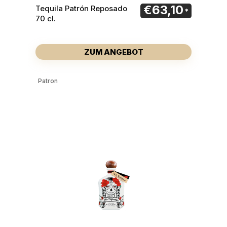
€
63,10
Tequila Patrón Reposado
70 cl.
ZUM ANGEBOT
Patron