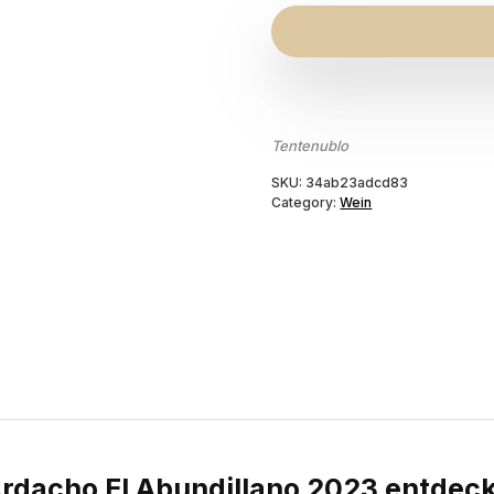
Tentenublo
SKU:
34ab23adcd83
Category:
Wein
Ardacho El Abundillano 2023 entdec