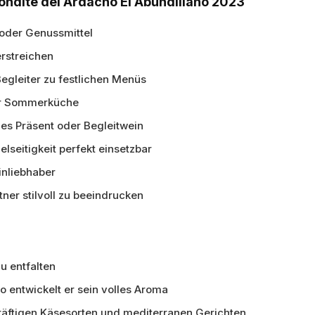
ondite del Ardacho El Abundillano 2023
 oder Genussmittel
rstreichen
Begleiter zu festlichen Menüs
er Sommerküche
ges Präsent oder Begleitwein
lseitigkeit perfekt einsetzbar
inliebhaber
er stilvoll zu beeindrucken
u entfalten
o entwickelt er sein volles Aroma
kräftigen Käsesorten und mediterranen Gerichten