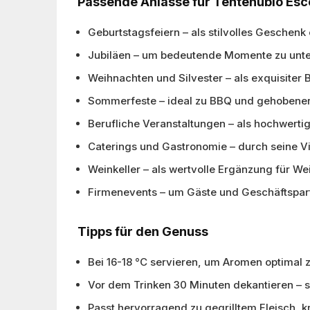
Passende Anlässe für Tentenublo Esc
Geburtstagsfeiern – als stilvolles Geschenk
Jubiläen – um bedeutende Momente zu unte
Weihnachten und Silvester – als exquisiter 
Sommerfeste – ideal zu BBQ und gehoben
Berufliche Veranstaltungen – als hochwerti
Caterings und Gastronomie – durch seine Vie
Weinkeller – als wertvolle Ergänzung für We
Firmenevents – um Gäste und Geschäftspartn
Tipps für den Genuss
Bei 16-18 °C servieren, um Aromen optimal z
Vor dem Trinken 30 Minuten dekantieren – s
Passt hervorragend zu gegrilltem Fleisch, 