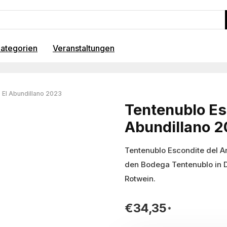
ategorien
Veranstaltungen
 El Abundillano 2023
Tentenublo Es
Abundillano 
Tentenublo Escondite del A
den Bodega Tentenublo in D.
Rotwein.
€
34,35