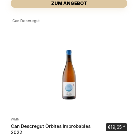
ZUM ANGEBOT
Can Descregut
WEIN
Can Descregut Òrbites Improbables
€
19,65
2022