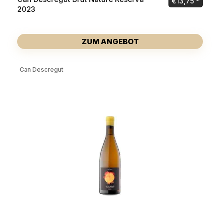
€
13,75
2023
ZUM ANGEBOT
Can Descregut