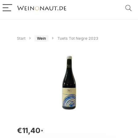
Start
Wein
Tuets Tot Negre 2023
€
11,40