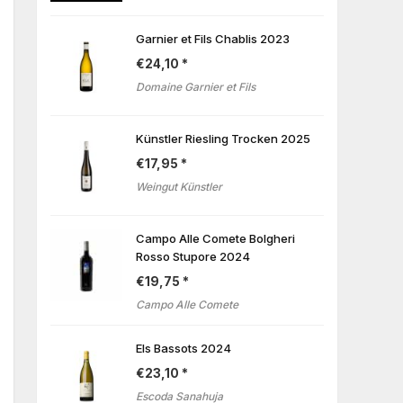
Garnier et Fils Chablis 2023
€
24,10
Domaine Garnier et Fils
Künstler Riesling Trocken 2025
€
17,95
Weingut Künstler
Campo Alle Comete Bolgheri
Rosso Stupore 2024
€
19,75
Campo Alle Comete
Els Bassots 2024
€
23,10
Escoda Sanahuja