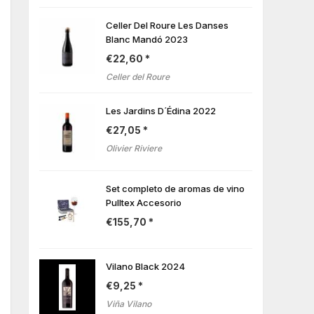
Celler Del Roure Les Danses
Blanc Mandó 2023
€
22,60
Celler del Roure
Les Jardins D´Édina 2022
€
27,05
Olivier Riviere
Set completo de aromas de vino
Pulltex Accesorio
€
155,70
Vilano Black 2024
€
9,25
Viña Vilano