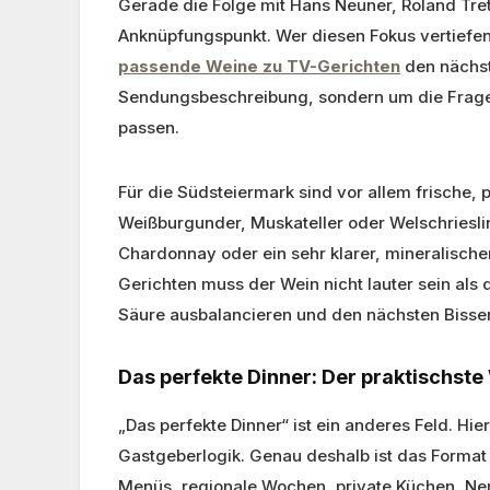
Gerade die Folge mit Hans Neuner, Roland Tret
Anknüpfungspunkt. Wer diesen Fokus vertiefen
passende Weine zu TV-Gerichten
den nächste
Sendungsbeschreibung, sondern um die Frage,
passen.
Für die Südsteiermark sind vor allem frische, 
Weißburgunder, Muskateller oder Welschriesli
Chardonnay oder ein sehr klarer, mineralischer
Gerichten muss der Wein nicht lauter sein al
Säure ausbalancieren und den nächsten Bissen
Das perfekte Dinner: Der praktischste
„Das perfekte Dinner“ ist ein anderes Feld. H
Gastgeberlogik. Genau deshalb ist das Format
Menüs, regionale Wochen, private Küchen, Ne