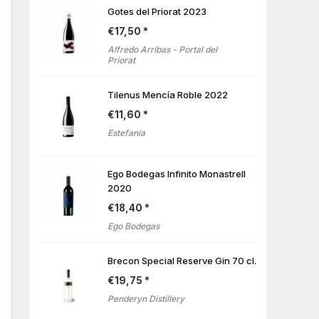
Gotes del Priorat 2023
€
17,50
Alfredo Arribas - Portal del
Priorat
Tilenus Mencía Roble 2022
€
11,60
Estefanía
Ego Bodegas Infinito Monastrell
2020
€
18,40
Ego Bodegas
Brecon Special Reserve Gin 70 cl.
€
19,75
Penderyn Distillery