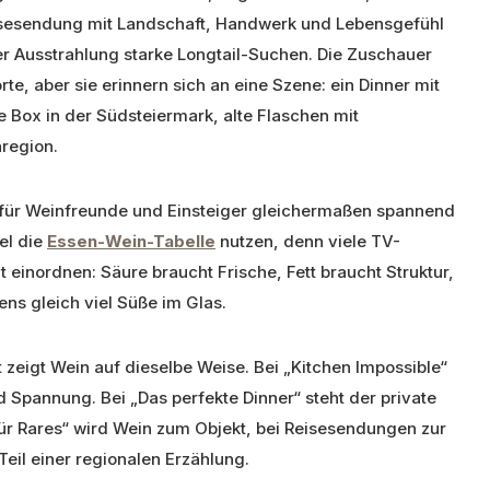
Reisesendung mit Landschaft, Handwerk und Lebensgefühl
r Ausstrahlung starke Longtail-Suchen. Die Zuschauer
te, aber sie erinnern sich an eine Szene: ein Dinner mit
 Box in der Südsteiermark, alte Flaschen mit
nregion.
für Weinfreunde und Einsteiger gleichermaßen spannend
el die
Essen-Wein-Tabelle
nutzen, denn viele TV-
 einordnen: Säure braucht Frische, Fett braucht Struktur,
ns gleich viel Süße im Glas.
 zeigt Wein auf dieselbe Weise. Bei „Kitchen Impossible“
d Spannung. Bei „Das perfekte Dinner“ steht der private
r Rares“ wird Wein zum Objekt, bei Reisesendungen zur
il einer regionalen Erzählung.