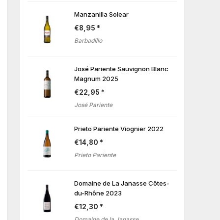
Manzanilla Solear
€
8,95
Barbadillo
José Pariente Sauvignon Blanc
Magnum 2025
€
22,95
José Pariente
Prieto Pariente Viognier 2022
€
14,80
Prieto Pariente
Domaine de La Janasse Côtes-
du-Rhône 2023
€
12,30
Domaine de la Janasse