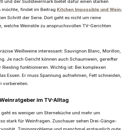
tl und der Südsteiermark bietet dafür einen starken
 möchte, findet im Beitrag
Kitchen Impossible und Wein:
n Schritt der Serie. Dort geht es nicht um reine
 welche Weinstile zu anspruchsvollen TV-Gerichten
präzise Weißweine interessant: Sauvignon Blanc, Morillon,
ng. Je nach Gericht können auch Schaumwein, gereifter
 Riesling funktionieren. Wichtig ist: Bei komplexen
s das Essen. Er muss Spannung aufnehmen, Fett schneiden,
 vorbereiten.
 Weinratgeber im TV-Alltag
ier geht es weniger um Sterneküche und mehr um
 so stark für Weinfragen. Zuschauer sehen Drei-Gänge-
rvosität, Timingprobleme und manchmal erstaunlich gute