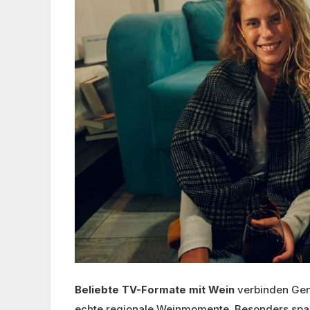
Beliebte TV-Formate mit Wein
verbinden Gen
echte regionale Weinmomente. Besonders spa