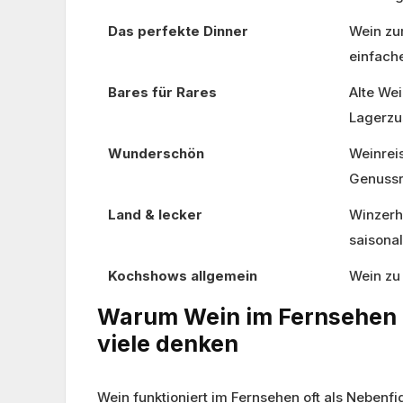
Das perfekte Dinner
Wein zu
einfach
Bares für Rares
Alte Wei
Lagerzu
Wunderschön
Weinreis
Genussr
Land & lecker
Winzerh
saisona
Kochshows allgemein
Wein zu
Warum Wein im Fernsehen m
viele denken
Wein funktioniert im Fernsehen oft als Nebenfig