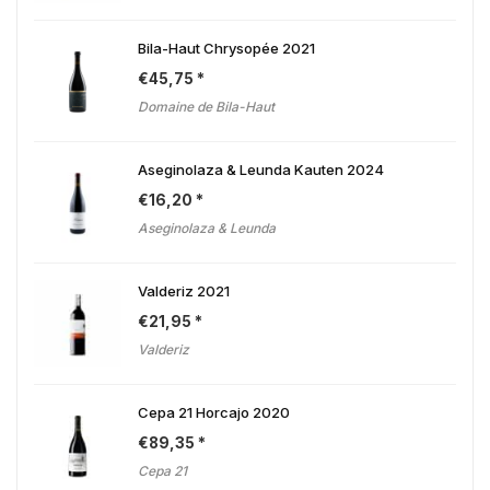
Bila-Haut Chrysopée 2021
€
45,75
Domaine de Bila-Haut
Aseginolaza & Leunda Kauten 2024
€
16,20
Aseginolaza & Leunda
Valderiz 2021
€
21,95
Valderiz
Cepa 21 Horcajo 2020
€
89,35
Cepa 21