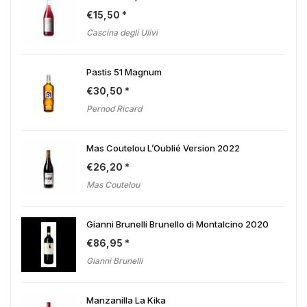
€
15,50
Cascina degli Ulivi
Pastis 51 Magnum
€
30,50
Pernod Ricard
Mas Coutelou L’Oublié Version 2022
€
26,20
Mas Coutelou
Gianni Brunelli Brunello di Montalcino 2020
€
86,95
Gianni Brunelli
Manzanilla La Kika